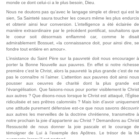
monde ce dont celui-ci a le plus besoin, Dieu.
Nous ne doutons pas qu’avec le langage simple et direct qui est le
sien, Sa Sainteté saura toucher les coeurs même les plus endurcis
et obtenir ainsi leur conversion. L’intelligence a été éclairée de
manière extraordinaire par le précédent pontificat, souhaitons que
le coeur soit désormais enflammé car, comme le disait
admirablement Bossuet, «la connaissance doit, pour ainsi dire, se
fondre tout entière en amour».
L’insistance du Saint Père sur la pauvreté doit nous encourager à
porter la Bonne Nouvelle aux pauvres. En effet si notre richesse
première c’est le Christ, alors la pauvreté la plus grande c’est de ne
pas le connaître ni l’aimer. L’attention aux pauvres doit ainsi nous
pousser aux oeuvres de charité dont la plus grande est
l’évangélisation. Que faisons-nous pour porter visiblement le Christ
aux autres ? Que disons-nous lorsque le Christ est attaqué, l’Église
ridiculisée et ses prêtres calomniés ? Mais loin d’avoir uniquement
une attitude purement défensive est-ce que nous savons découvrir
aux autres les merveilles de la doctrine chrétienne, transmettre à
notre prochain la joie d’appartenir au Christ ? Demandons au Christ
Ressuscité de nous donner la joie pascale et le courage de
témoigner de Lui à l’exemple des Apôtres. Le trésor de la foi