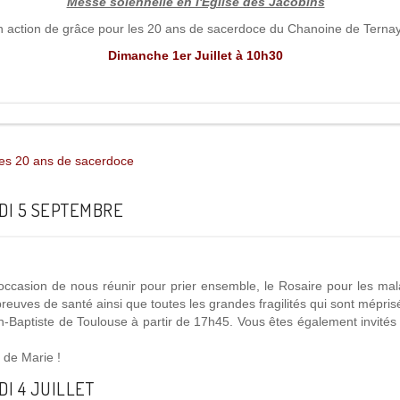
Messe solennelle en l'Eglise des Jacobins
n action de grâce pour les 20 ans de sacerdoce du Chanoine de Terna
Dimanche 1er Juillet à 10h30
les 20 ans de sacerdoce
DI 5 SEPTEMBRE
ccasion de nous réunir pour prier ensemble, le Rosaire pour les mala
reuves de santé ainsi que toutes les grandes fragilités qui sont mépris
-Baptiste de Toulouse à partir de 17h45. Vous êtes également invités à
de Marie !
I 4 JUILLET