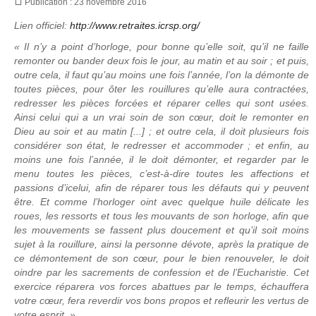
Publication : 23 novembre 2016
Lien officiel:
http://www.retraites.icrsp.org/
« Il n’y a point d’horloge, pour bonne qu’elle soit, qu’il ne faille
remonter ou bander deux fois le jour, au matin et au soir ; et puis,
outre cela, il faut qu’au moins une fois l’année, l’on la démonte de
toutes pièces, pour ôter les rouillures qu’elle aura contractées,
redresser les pièces forcées et réparer celles qui sont usées.
Ainsi celui qui a un vrai soin de son cœur, doit le remonter en
Dieu au soir et au matin [...] ; et outre cela, il doit plusieurs fois
considérer son état, le redresser et accommoder ; et enfin, au
moins une fois l’année, il le doit démonter, et regarder par le
menu toutes les pièces, c’est-à-dire toutes les affections et
passions d’icelui, afin de réparer tous les défauts qui y peuvent
être. Et comme l’horloger oint avec quelque huile délicate les
roues, les ressorts et tous les mouvants de son horloge, afin que
les mouvements se fassent plus doucement et qu’il soit moins
sujet à la rouillure, ainsi la personne dévote, après la pratique de
ce démontement de son cœur, pour le bien renouveler, le doit
oindre par les sacrements de confession et de l’Eucharistie. Cet
exercice réparera vos forces abattues par le temps, échauffera
votre cœur, fera reverdir vos bons propos et refleurir les vertus de
votre esprit. »