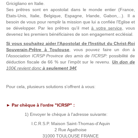
Gricigliano en Italie.
Ses prêtres sont en apostolat dans le monde entier (France,
Etats-Unis, Italie, Belgique, Espagne, Irlande, Gabon,...). Il a
besoin de vous pour remplir la mission que lui a confiée l'Eglise et
se développer. Par les prêtres qu'il met
à votre service,
vous
devenez les premiers bénéficiaires de son engagement ecclésial.
Si vous souhaitez aider l'Apostolat de l'Institut du Christ-Roi
Souverain-Prêtre à Toulouse
, vous pouvez faire un don à
l'
Association ICRSP Province des amis de l'ICRSP:
possibilité de
déduction fiscale de 66 % sur l’impôt sur le revenu.
Un don de
100€ revient donc
à seulement 34€
Pour cela, plusieurs solutions s'offrent à vous:
► Par chèque à l'ordre "ICRSP" :
1) Envoyer le chèque à l'adresse suivante:
I.C.R.S.P. Maison Saint-Thomas-d'Aquin
2 Rue Agathoise
31000 TOULOUSE FRANCE