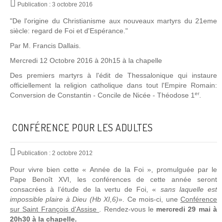
Publication : 3 octobre 2016
"De l'origine du Christianisme aux nouveaux martyrs du 21eme
siècle: regard de Foi et d'Espérance."
Par M. Francis Dallais.
Mercredi 12 Octobre 2016 à 20h15 à la chapelle
Des premiers martyrs à l'édit de Thessalonique qui instaure
officiellement la religion catholique dans tout l'Empire Romain:
er
Conversion de Constantin - Concile de Nicée - Théodose 1
.
CONFÉRENCE POUR LES ADULTES
Publication : 2 octobre 2012
Po
u
r vivre
bien c
ette
« Année de la
Foi
», promulguée par l
e
Pape Benoît XVI
, les conférences de cette année seron
t
consacrées à l’étude de la vertu de Foi, «
sans laquelle
est
imp
oss
ible
plaire à
Dieu (Hb XI,
6
)
»
.
Ce mois-ci, une
Conférence
sur Saint François d'Assise
.
Re
nde
z-vou
s
le
merc
redi 29 mai à
20h30 à la chapelle.