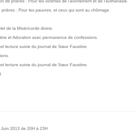
ion de prières : Pour les victimes de l’avortement et de l’euthanasie.
e prières : Pour les pauvres, et ceux qui sont au chômage.
et de la Miséricorde divine.
stine et Adoration avec permanence de confessions.
et lecture suivie du journal de Sœur Faustine.
ions.
et lecture suivie du journal de Sœur Faustine.
t.
1 Juin 2013 de 20H à 23H