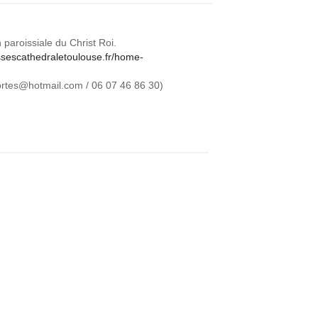
aroissiale du Christ Roi.
issescathedraletoulouse.fr/home-
ortes@hotmail.com
/ 06 07 46 86 30)