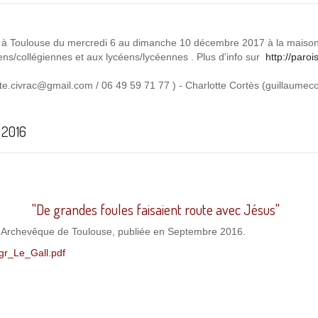
u à Toulouse du mercredi 6 au dimanche 10 décembre 2017 à la maison p
ens/collégiennes et aux lycéens/lycéennes . Plus d'info sur
http://paro
te.civrac@gmail.com
/ 06 49 59 71 77 ) - Charlotte Cortès (
guillaumec
2016
"De grandes foules faisaient route avec Jésus"
l, Archevêque de Toulouse, publiée en Septembre 2016.
gr_Le_Gall.pdf