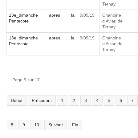
Ternay
13e_dimanche apres la
9/09/19
Chanoine
Pentecote
d'Aviau de
Ternay
13e_dimanche apres la
9/09/19
Chanoine
Pentecote
d'Aviau de
Ternay
Page 5 sur 17
Début
Précédent
1
2
3
4
5
6
7
8
9
10
Suivant
Fin