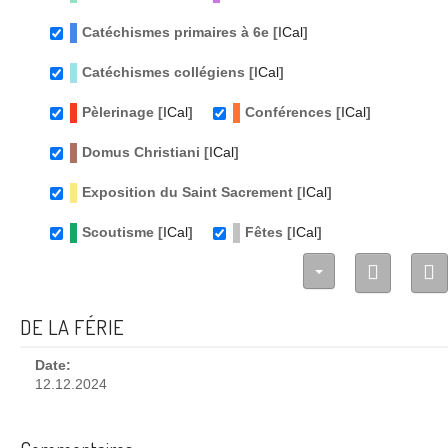
Catéchismes primaires à 6e [
ICal
]
Catéchismes collégiens [
ICal
]
Pèlerinage [
ICal
]
Conférences [
ICal
]
Domus Christiani [
ICal
]
Exposition du Saint Sacrement [
ICal
]
Scoutisme [
ICal
]
Fêtes [
ICal
]
DE LA FÉRIE
Date:
12.12.2024