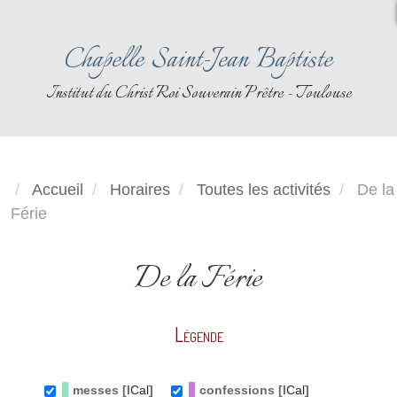
Chapelle Saint-Jean Baptiste
Institut du Christ Roi Souverain Prêtre - Toulouse
Accueil
Horaires
Toutes les activités
De la
Férie
De la Férie
Légende
messes [
ICal
]
confessions [
ICal
]