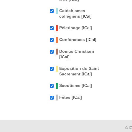
Catéchismes
collégiens [
ICal
]
Pèlerinage [
ICal
]
Conférences [
ICal
]
Domus Christiani
[
ICal
]
Exposition du Saint
Sacrement [
ICal
]
Scoutisme [
ICal
]
Fêtes [
ICal
]
© I