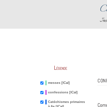
Ch
Ins
Légende
CON
messes [
ICal
]
confessions [
ICal
]
Catéchismes primaires
Comm
à 6e [
ICal
]