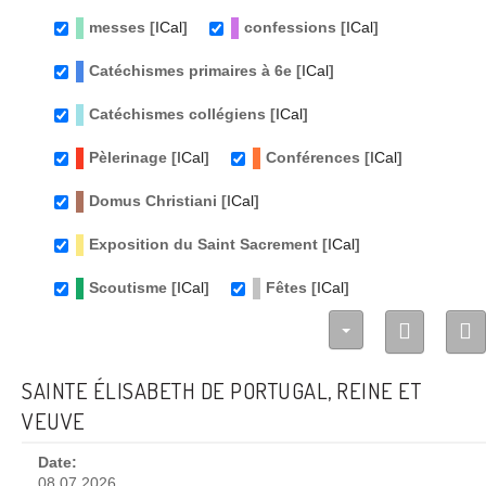
messes [
ICal
]
confessions [
ICal
]
Catéchismes primaires à 6e [
ICal
]
Catéchismes collégiens [
ICal
]
Pèlerinage [
ICal
]
Conférences [
ICal
]
Domus Christiani [
ICal
]
Exposition du Saint Sacrement [
ICal
]
Scoutisme [
ICal
]
Fêtes [
ICal
]
SAINTE ÉLISABETH DE PORTUGAL, REINE ET
VEUVE
Date:
08.07.2026