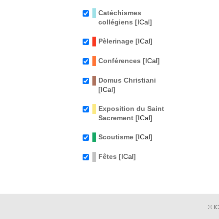
Catéchismes
collégiens [
ICal
]
Pèlerinage [
ICal
]
Conférences [
ICal
]
Domus Christiani
[
ICal
]
Exposition du Saint
Sacrement [
ICal
]
Scoutisme [
ICal
]
Fêtes [
ICal
]
© I