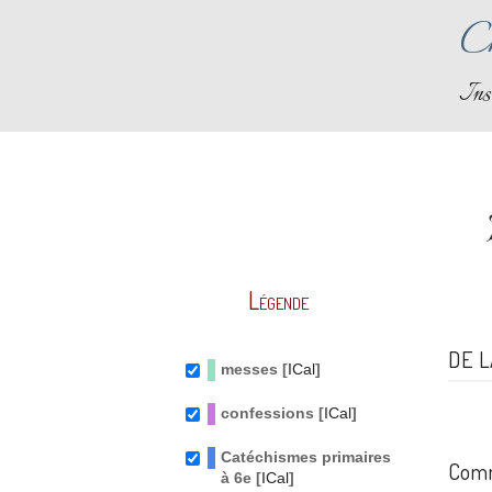
Ch
Ins
Légende
DE L
messes [
ICal
]
confessions [
ICal
]
Catéchismes primaires
Comm
à 6e [
ICal
]