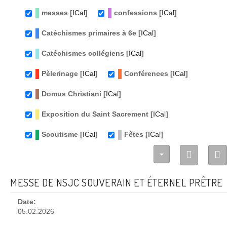
messes [
ICal
]
confessions [
ICal
]
Catéchismes primaires à 6e [
ICal
]
Catéchismes collégiens [
ICal
]
Pèlerinage [
ICal
]
Conférences [
ICal
]
Domus Christiani [
ICal
]
Exposition du Saint Sacrement [
ICal
]
Scoutisme [
ICal
]
Fêtes [
ICal
]
MESSE DE NSJC SOUVERAIN ET ÉTERNEL PRÊTRE
Date:
05.02.2026