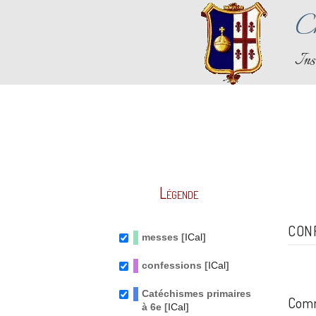
Ch
Ins
Légende
CON
messes [
ICal
]
confessions [
ICal
]
Catéchismes primaires
Comm
à 6e [
ICal
]