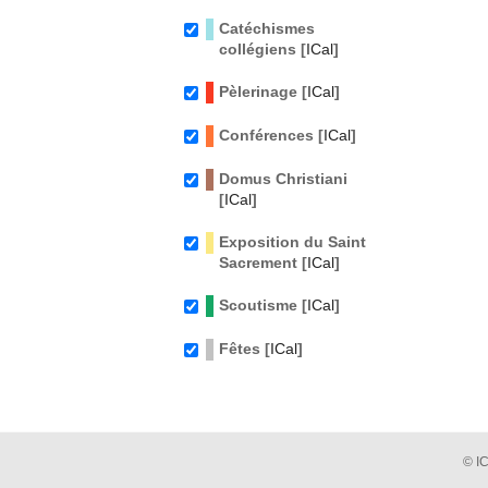
Catéchismes
collégiens [
ICal
]
Pèlerinage [
ICal
]
Conférences [
ICal
]
Domus Christiani
[
ICal
]
Exposition du Saint
Sacrement [
ICal
]
Scoutisme [
ICal
]
Fêtes [
ICal
]
© I