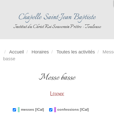
Chapelle Saint-Jean Baptiste
Institut du Christ Roi Souverain Prêtre - Toulouse
Accueil
Horaires
Toutes les activités
Mess
basse
Messe basse
Légende
messes [
ICal
]
confessions [
ICal
]