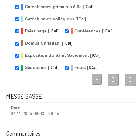
Catéchismes primaires à 6e [
ICal
]
Catéchismes collégiens [
ICal
]
Pèlerinage [
ICal
]
Conférences [
ICal
]
Domus Christiani [
ICal
]
Exposition du Saint Sacrement [
ICal
]
Scoutisme [
ICal
]
Fêtes [
ICal
]
MESSE BASSE
Date:
04.11.2025 09:00 - 09:45
Commentaires